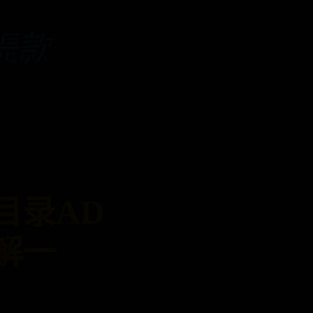
t提款
目录AD
解一