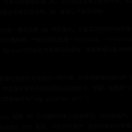
AD 不关心网络拓扑或 DC，它只是在逻辑上构建资源。因
是通过名称查找资源，AD 遵循以下层次结构：
Forest是一棵或多棵 AD 树的集合，它是层次结构中的
 中创建的第一个域将自动生成一个Forest，一个Fore
Forest中的树也共享相同的架构，这意味着对象中的所有
。
ree，树是以分层方式连接的一系列域，所有域都使用相同的 
并且在父域和子域之间自动创建信任，例如，如果将“wlj
将被命名为“img.wljslmz.cn” ”。
nDomain，域是 AD 中容器和对象的逻辑单元，域包含用
标识域的 DNS 名称、可应用于用户、组和计算机的策