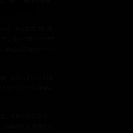
此，AD 不是通过物理
顶级容器，并在树之间创建
st可以有一个或多个具有
内容都将在Forest
DNS 命名空间，它们是
slmz.cn”添加到名
户、组、计算机的层次结
略、为域中的资源提供身