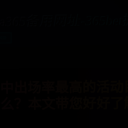
aa365备用网址-365be
t提款
中出场率最高的活动
什么？本文带您好好了