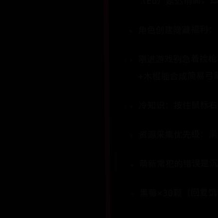
（EU）延迟稍高，
角色创建隐藏福利：
刚进游戏别急着捡枪，
+木棍能合成简易弓
​​冷知识​​：按住
资源采集优先级：黑
萌新常犯的错误是
​​黑莓×30颗​​（