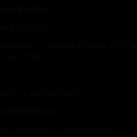
​​（自带武器架和医疗箱）
（需携带10个木板封洞口）
设​​捕兽夹×3个​​，这比拿着喷子守门更管用。去年有个
了"陷阱大师"成就。
据
度比光脚快37%，但踩木板会暴露位置
史诗武器刷新率提升28%
13次，触发隐藏嘲讽动作（对枪前使用有奇效）