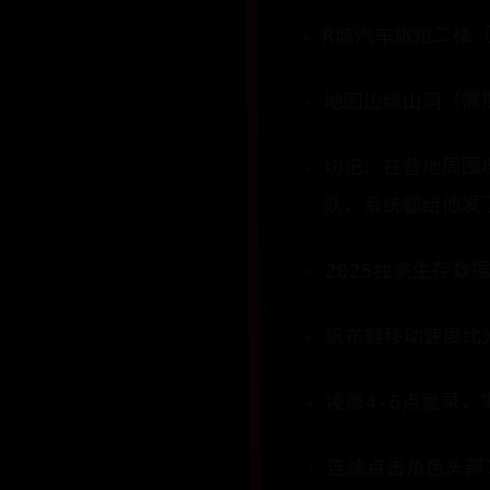
​​R城汽车旅馆二楼
​​地图边缘山洞​​
切记：在营地周围埋
队，系统都给他发
2025独家生存数
​​帆布鞋​​移动速
凌晨4-6点登录，
连续点击角色头部