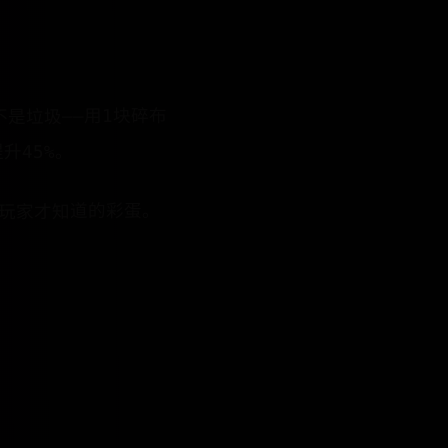
不是垃圾——用1块碎布
升45%。
老玩家才知道的彩蛋。
：