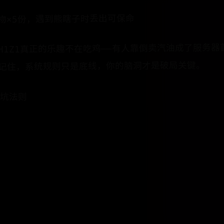
食物×5份​​，遇到熊瞎子时丢出可保命
H1Z1真正的乐趣不在吃鸡——有人靠倒卖汽油成了服务
记住，系统规则只是底线，你的脑洞才是破局关键。
避坑法则