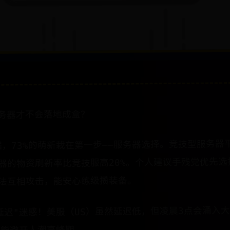
务器才不会落地成盒？
据，73%的萌新栽在第一步——服务器选择。​​竞技型服务器​
务器​​的物资刷新率比竞技服高20%。个人建议手残党优先选
法互相攻击，能安心练级攒装备。
被"低延迟"迷惑！美服（US）虽然延迟低，但凌晨3点会涌