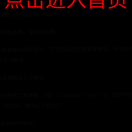
点击进入首页
枪​​（爆头无头盔目标一枪毙命）
​​（封路神器，克制伏地魔）
武器装弹后收回背包，下次取出时无需重复装填。利用这
时火力翻倍。
远离地图这三个坐标
的玩家死亡数据看，​​P城（pleasent valley）​​的
发一次团战。推荐三个安全区：
​（固定刷新防弹衣）