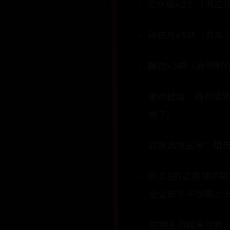
​​空水瓶×2个​​（
​​碎铁片×5块​​（
​​糖包×3袋​​（后
重点提醒：遇到蓝
崩了。
武器选择玄学：狙
网页9的武器测评数据显
会让新手子弹飘上
前期主用​​简易弓箭