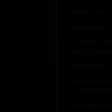
中期换装​​.45手
决赛圈必拿​​燃烧瓶
有个隐藏机制：给
枪能让你在遭遇战
建造营地生死线：
从2017到2025年
当于每10分钟爆
​​C城西北角仓库​