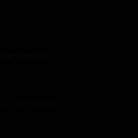
因此把到手的吃鸡局玩
K-47​​扫射时的后坐力