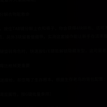
却能避开人潮高峰期。
分解衣物能救命
​​按住TAB键分解上衣和裤子​​，你会获得4块碎布。这可
箭，另外3块留着做绷带。实测这套操作能让新手存活率提
鼠标右键旋转角色时，快速按Q/E键能解锁隐藏发型，这可是
莓比枪械更重要
沉迷搜枪，却忽略了生存根本。根据生存老鸟的背包配置
回复饥渴双属性，按G键批量食用）