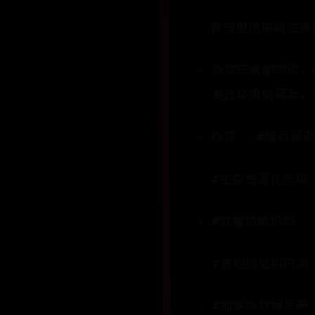
背包里携带​​腐烂
资深玩家都知道，
发光浆果坑萌新。
标签： #服务器
#生存资源优先级
#武器隐藏机制
#营地选址陷阱流
#独家冷数据手册