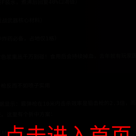
河边按F装水，煮沸后回复40%口渴值）
合成近战武器核心材料）
期制作炸药必备，占地仅1格）
紫色浆果丛千万别碰！食用后会持续掉血，去年就有玩家
击枪反而不如喷子实用
示：​​霰弹枪​​在10米内击杀效率是狙击枪的2.3倍，而​​A
天。这里有个折中方案：
​​（材料易得，无声偷袭）