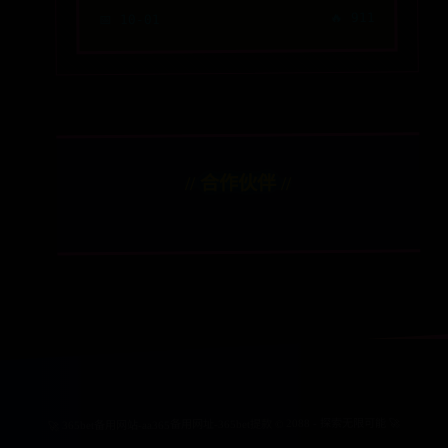
🔥 911
📅 10-01
// 合作伙伴 //
🚀 365bet备用网站-aa365备用网址-365bet提款 © 2088 - 探索无限可能 🚀