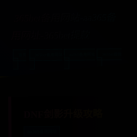
365bet备用网站-aa365备
用网址-365bet提款
365bet提款
aa365备用网址
365bet备用网站
首页
DNF剑影升级攻略
aa365备用网址