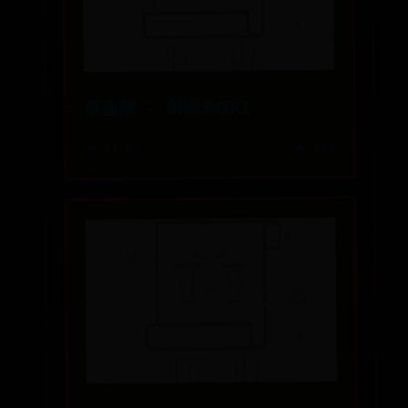
秦皇陵 - 剑网3WIKI
🔥 591
📅 01-04