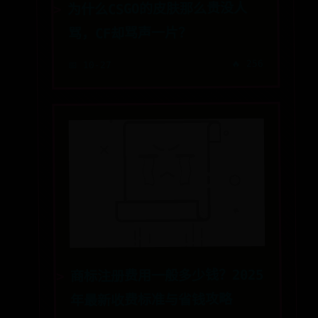
为什么CSGO的皮肤那么贵没人
骂，CF却骂声一片？
🔥 256
📅 10-27
商标注册费用一般多少钱？2025
年最新收费标准与省钱攻略