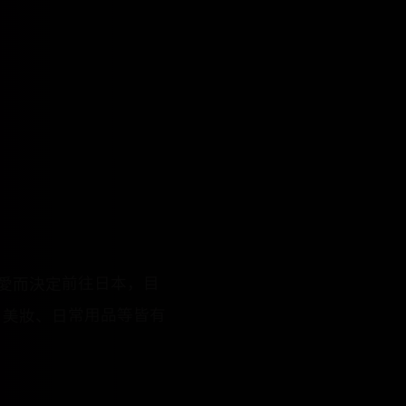
的熱愛而決定前往日本，目
、美妝、日常用品等皆有
。