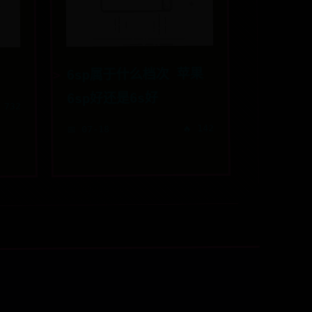
6sp属于什么档次 苹果
6sp好还是6s好
 732
🔥 142
📅 07-18