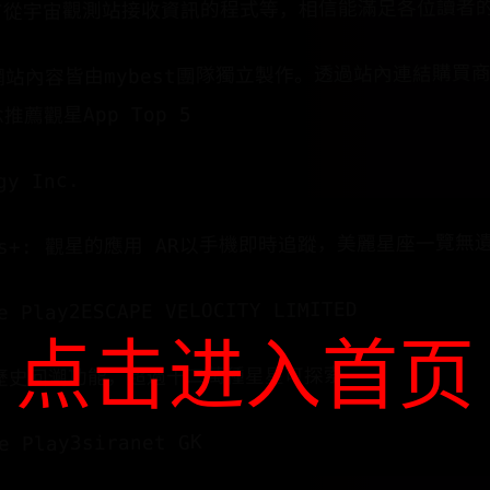
有從宇宙觀測站接收資訊的程式等，相信能滿足各位讀者
更新網站內容皆由mybest團隊獨立製作。透過站內連結購買商
薦觀星App Top 5
gy Inc.
2 Ads+: 觀星的應用 AR以手機即時追蹤，美麗星座一覽無
e Play2ESCAPE VELOCITY LIMITED
点击进入首页
t提供歷史回溯功能，超過十二萬種星星可探索
e Play3siranet GK