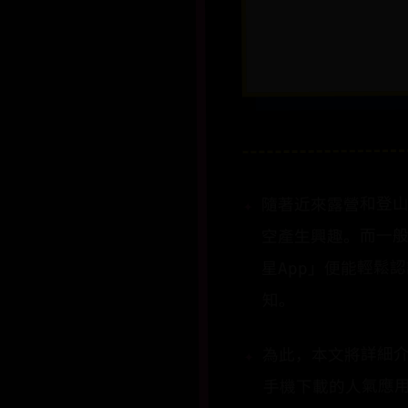
隨著近來露營和登
空產生興趣。而一
星App」便能輕鬆
知。
為此，本文將詳細介紹
手機下載的人氣應用