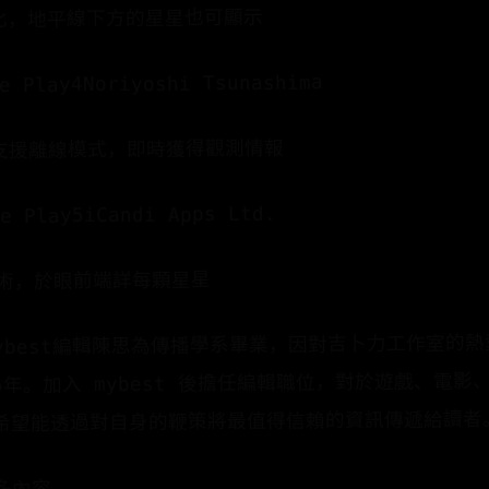
比，地平線下方的星星也可顯示
e Play4Noriyoshi Tsunashima
支援離線模式，即時獲得觀測情報
le Play5iCandi Apps Ltd.
技術，於眼前端詳每顆星星
編輯mybest編輯陳思為傳播學系畢業，因對吉卜力工作室
年。加入 mybest 後擔任編輯職位，對於遊戲、電影
希望能透過對自身的鞭策將最值得信賴的資訊傳遞給讀者