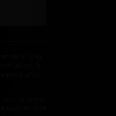
人對於美麗又神秘的星
在僅需使用手機的「觀
，也能從中獲取許多新
ne 和 Android
增實境在任何地方重現星