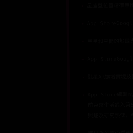
星座盤位置精確無
App StoreGoogl
星星和空間的地圖
App StoreGoog
觀星AR擴增實境
App Store
前東京生活邁入第5
興趣及研究熱忱，