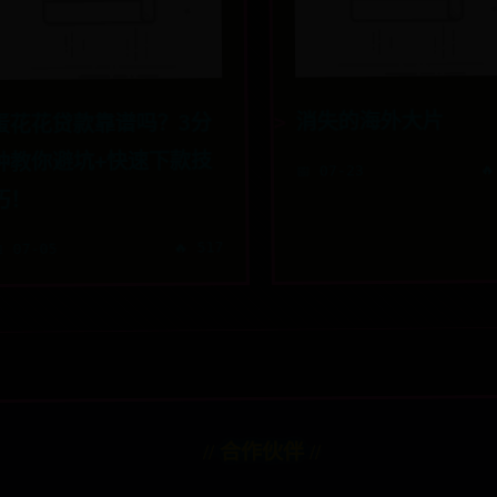
消失的海外大片
蛋花花贷款靠谱吗？3分
钟教你避坑+快速下款技
🔥
📅 07-23
巧！
🔥 517
 07-05
// 合作伙伴 //