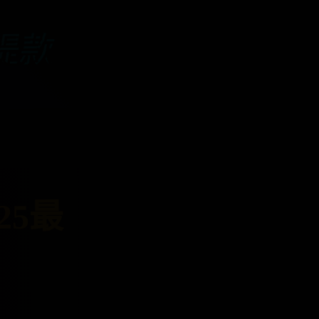
t提款
25最