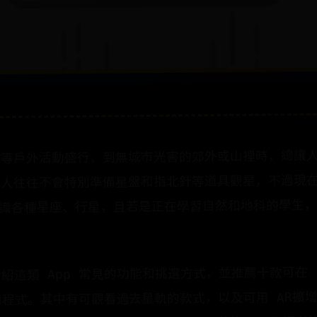
山等戶外活動盛行，到無城市光害的郊外或山裡時，總讓
般人往往不會特別準備星盤和指北針等道具觀星，不過現
認識各種星座、行星，且若是正在學習自然和地科的學生
這類 App 常見的功能和挑選方式，並推薦十款可在 iPho
程式。其中有可觀看過去星軌的款式，以及可用 AR擴