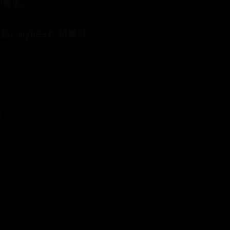
的需求。
品，mybest 將獲得
遺