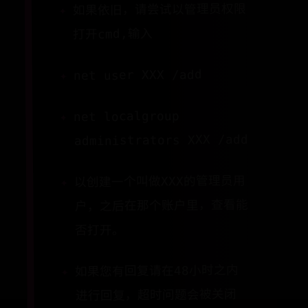
如果依旧，请尝试以管理员权限
打开cmd,输入
net user XXX /add
net localgroup
administrators XXX /add
以创建一个叫做XXX的管理员用
户，之后在那个账户里，查看能
否打开。
如果您有回复请在48小时之内
进行回复，超时问题会被关闭