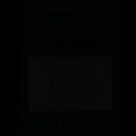
为什么做运营这个岗位（解读为
什么选择运营岗）
🔥 849
📅 06-28
沙发用什么量词