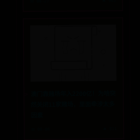
🔥 963
📅 08-27
澳门靠赌场年入2200亿！为啥突
然关闭11家赌场，里面牵涉太多
因素
🔥 811
📅 08-06