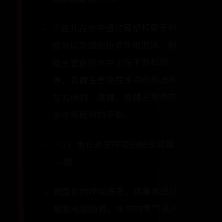
④鱼儿在水中通过尾部和躯干的
摆动以及鳍的协调作用游泳。胸
鳍主管鱼在水中上升下潜和刹
停，背鳍主管鱼在水中的前进和
左右倾斜，腹鳍、臀鳍主管鱼在
水中摇尾时的平衡。
（2）鱼在水里呼吸的秘密武器
——鳃
鳃是鱼的呼吸器官，随着水经过
鳃部毛细血管，水中的氧气进入