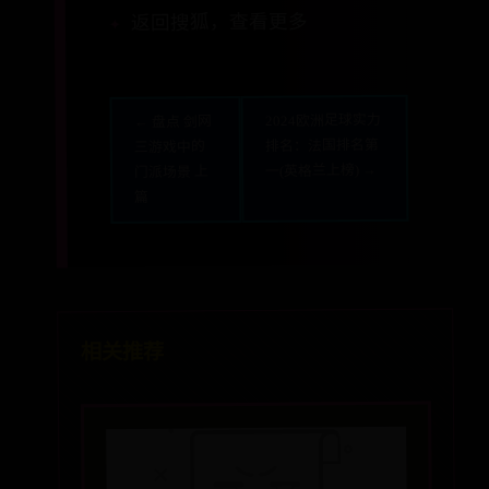
返回搜狐，查看更多
2024欧洲足球实力
← 盘点 剑网
排名：法国排名第
三游戏中的
一(英格兰上榜) →
门派场景 上
篇
相关推荐