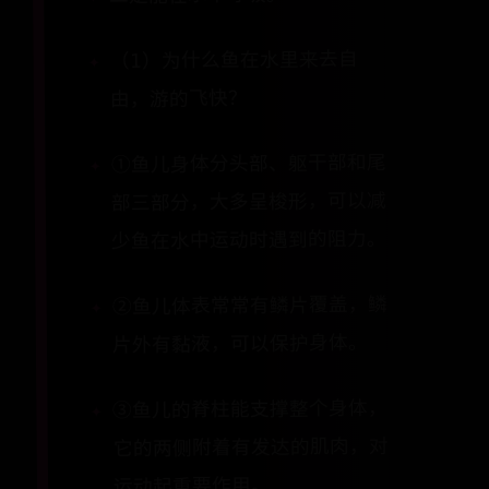
（1）为什么鱼在水里来去自
由，游的飞快？
①鱼儿身体分头部、躯干部和尾
部三部分，大多呈梭形，可以减
少鱼在水中运动时遇到的阻力。
②鱼儿体表常常有鳞片覆盖，鳞
片外有黏液，可以保护身体。
③鱼儿的脊柱能支撑整个身体，
它的两侧附着有发达的肌肉，对
运动起重要作用。