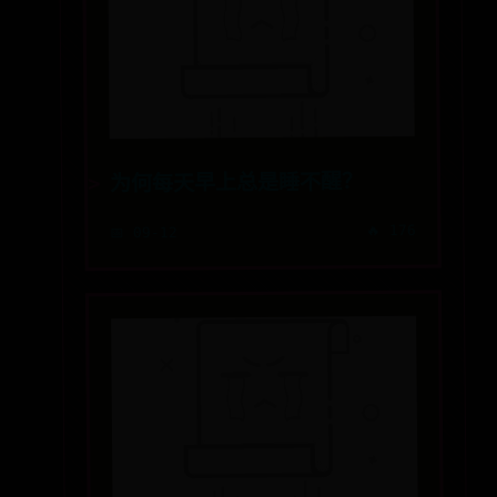
为何每天早上总是睡不醒？
🔥 176
📅 09-12