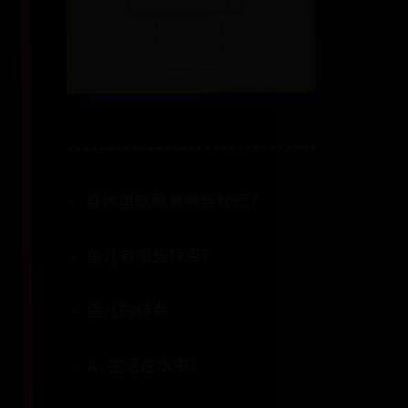
身体里隐藏着哪些秘密?
鱼儿有哪些特点？
鱼儿的特点
A.生活在水中；