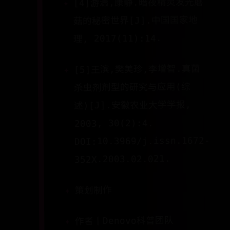
[4]游潇,康静.暗夜精灵发光蘑
菇的秘密世界[J].中国国家地
理, 2017(11):14.
[5]王滨,樊美珍,李增智.真菌
杀虫剂剂型的研究与应用(综
述)[J].安徽农业大学学报,
2003, 30(2):4.
DOI:10.3969/j.issn.1672-
352X.2003.02.021.
策划制作
作者丨Denovo科普团队