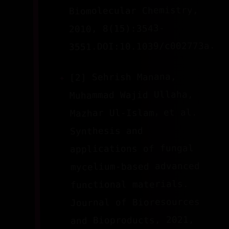
Biomolecular Chemistry,
2010, 8(15):3543-
3551.DOI:10.1039/c002773a.
[2] Sehrish Manana,
Muhammad Wajid Ullaha,
Mazhar Ul-Islam，et al.
Synthesis and
applications of fungal
mycelium-based advanced
functional materials.
Journal of Bioresources
and Bioproducts, 2021,