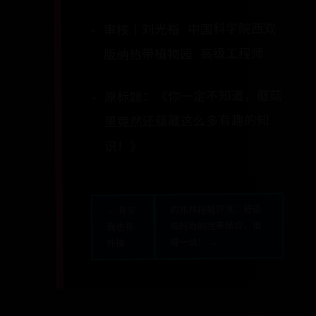
审核丨刘光裕 中国科学院西双
版纳热带植物园 高级工程师
原标题：《你一定不知道，蘑菇
里竟然还蕴藏这么多有趣的知
识！》
俞兆林拖鞋评测：舒适
← 其实
与时尚的完美结合，值
我也有
得一试！ →
外挂