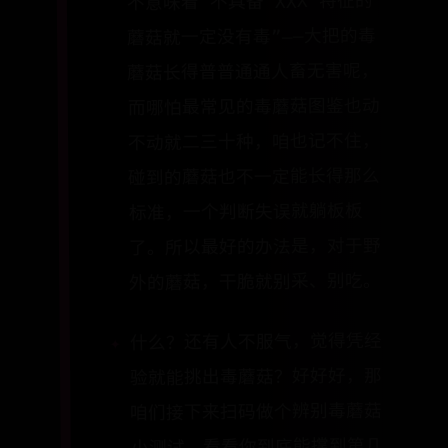
不意味着“不具备 XXX 特征的
蘑菇就一定没有毒”——大把的毒
蘑菇长得普普通通人畜无害呢，
而哪怕最常见的毒蘑菇图鉴也动
不动就二三十种，咱也记不住，
碰到的蘑菇也不一定能长得那么
标准，一个判断失误就躺板板
了。所以最好的办法是，对于野
外的蘑菇，干脆就别采、别吃。
什么？还有人不服气，觉得凭经
验就能挑出毒蘑菇？好好好，那
咱们接下来扫码做个辨别毒蘑菇
小测试，看看你到底能撑到第几