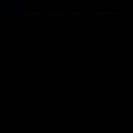
🚀 365bet备用网站-aa365备用网址-365bet提款 © 2088 - 探索无限可能 🚀