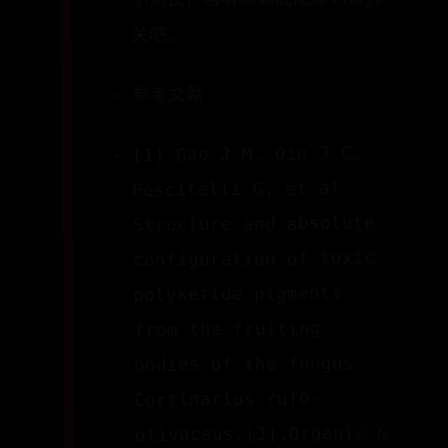
关吧。
参考文献
[1] Gao J M, Qin J C,
Pescitelli G, et al.
Structure and absolute
configuration of toxic
polyketide pigments
from the fruiting
bodies of the fungus
Cortinarius rufo-
olivaceus.[J].Organic &