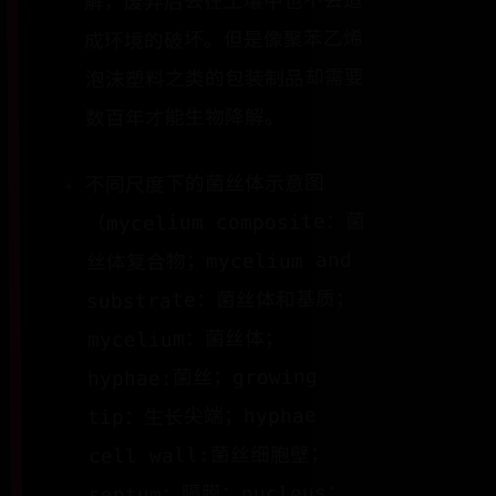
解，废弃后丢在土壤中也不会造
成环境的破坏。但是像聚苯乙烯
泡沫塑料之类的包装制品却需要
数百年才能生物降解。
不同尺度下的菌丝体示意图
（mycelium composite：菌
丝体复合物；mycelium and
substrate：菌丝体和基质；
mycelium：菌丝体；
hyphae:菌丝；growing
tip：生长尖端；hyphae
cell wall:菌丝细胞壁；
septum：隔膜；nucleus：