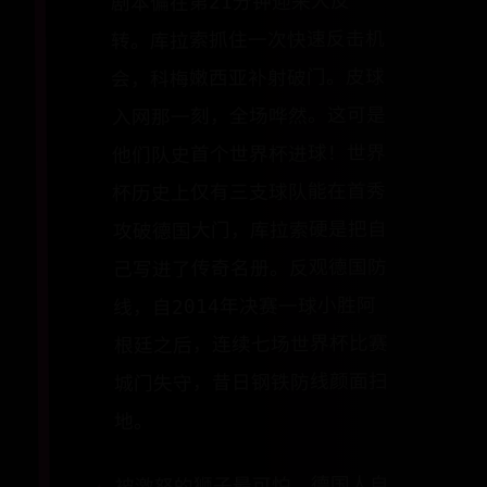
剧本偏在第21分钟迎来大反
转。库拉索抓住一次快速反击机
会，科梅嫩西亚补射破门。皮球
入网那一刻，全场哗然。这可是
他们队史首个世界杯进球！世界
杯历史上仅有三支球队能在首秀
攻破德国大门，库拉索硬是把自
己写进了传奇名册。反观德国防
线，自2014年决赛一球小胜阿
根廷之后，连续七场世界杯比赛
城门失守，昔日钢铁防线颜面扫
地。
被激怒的狮子最可怕。德国人自