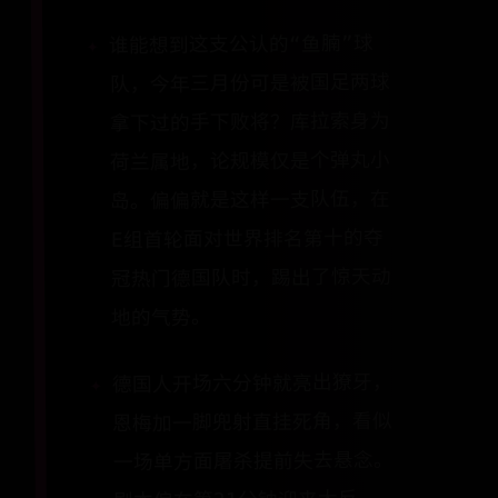
谁能想到这支公认的“鱼腩”球
队，今年三月份可是被国足两球
拿下过的手下败将？库拉索身为
荷兰属地，论规模仅是个弹丸小
岛。偏偏就是这样一支队伍，在
E组首轮面对世界排名第十的夺
冠热门德国队时，踢出了惊天动
地的气势。
德国人开场六分钟就亮出獠牙，
恩梅加一脚兜射直挂死角，看似
一场单方面屠杀提前失去悬念。