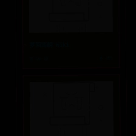
梦回南朝 Wiki
🔥 663
📅 10-10