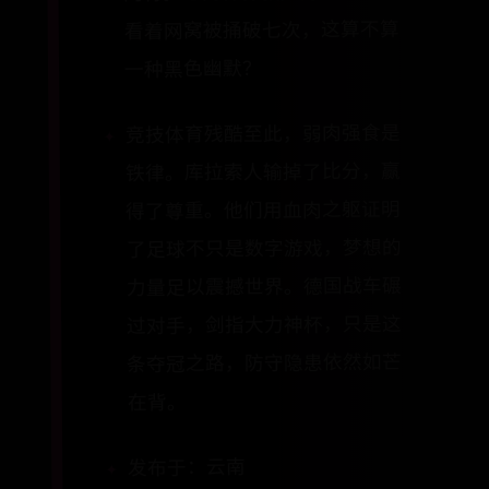
看着网窝被捅破七次，这算不算
一种黑色幽默？
竞技体育残酷至此，弱肉强食是
铁律。库拉索人输掉了比分，赢
得了尊重。他们用血肉之躯证明
了足球不只是数字游戏，梦想的
力量足以震撼世界。德国战车碾
过对手，剑指大力神杯，只是这
条夺冠之路，防守隐患依然如芒
在背。
发布于：云南