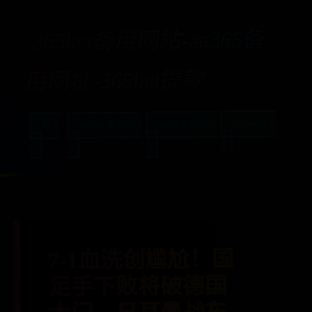
365bet备用网站-aa365备
用网址-365bet提款
365bet提款
aa365备用网址
365bet备用网站
首页
7-1血洗创尴尬！国
足手下败将破德国