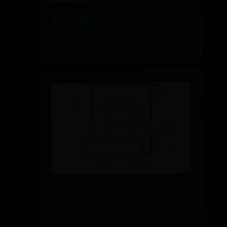
世界杯寄语
🔥 241
📅 10-20
记一次微信小游戏测试
🔥 522
📅 07-23