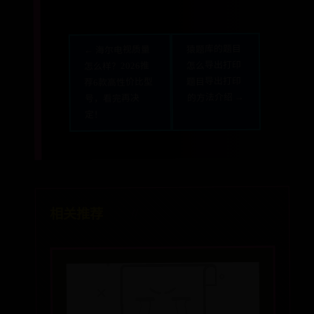
猿题库的题目
← 海尔电视质量
怎么导出打印
怎么样？2026推
题目导出打印
荐6款高性价比型
的方法介绍 →
号，看完再决
定！
相关推荐