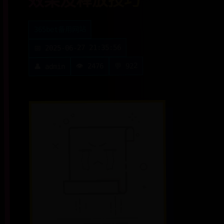
效果及释放技巧
365bet备用网站
📅 2025-06-27 21:35:56
💬 922
👁️ 2476
👤 admin