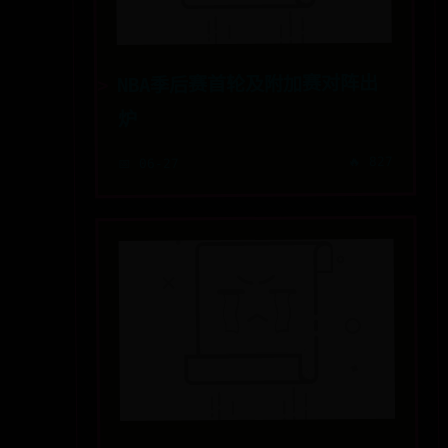
NBA季后赛首轮及附加赛对阵出
炉
🔥 827
📅 06-27