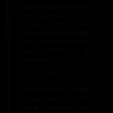
48/46/60/66/79，真正的金
色传说/虚假的金色传
说.jpg），唯一的亮点是一段
突破后解锁的最后一段的风元素
附伤。重击伤害为接触重击范围
的敌人均会受到同样的伤害，适
合对群使用。
元素战技：风涡剑
在身前凝聚风的力量，造成持续
切割敌人的风球，持续造成风元
素伤害，并在风球爆裂时，额外