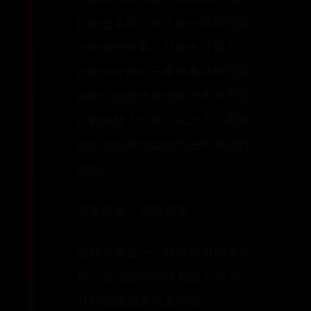
的输出手段，命之座一级解锁蓄
力的聚怪效果，对群十分强力，
技能特有的扩元素效果与转化附
伤能让她配合其他队友面对不同
元素的敌人均有一战之力，具体
的实战应用我会放到进阶篇进行
讲解。
元素爆发：风息激荡
在前方唤出一个持续前进的龙卷
风，将沿途的物体与敌人卷入，
并持续造成风元素伤害。