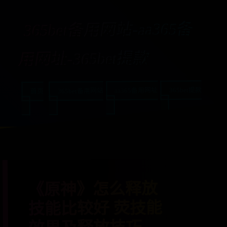
365bet备用网站-aa365备
用网址-365bet提款
365bet提款
aa365备用网址
365bet备用网站
首页
《原神》怎么释放
技能比较好 荧技能