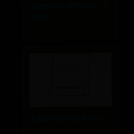
全网最完整版，细节不放过，不
看后悔...
🔥 85
📅 08-08
直流和交流安全电压各多少伏？
🔥 884
📅 08-21