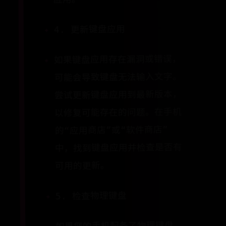
4. 更新键盘应用
如果键盘应用存在漏洞或错误，
可能会导致键盘无法输入文字。
尝试更新键盘应用到最新版本，
以修复可能存在的问题。在手机
的“应用商店”或“软件商店”
中，找到键盘应用并检查是否有
可用的更新。
5. 检查物理键盘