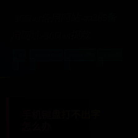
365bet备用网站-aa365备
用网址-365bet提款
365bet提款
aa365备用网址
365bet备用网站
首页
手机键盘打不出字
怎么办