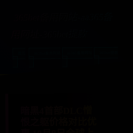
365bet备用网站-aa365备
用网址-365bet提款
365bet提款
aa365备用网址
365bet备用网站
首页
暗黑4首部DLC憎
恨之躯价格对比优