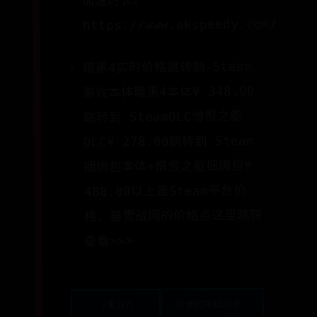
加速时长。
https://www.akspeedy.com/
暗黑4实时价格跳转到 Steam
游戏本体暗黑4本体¥ 348.00
跳转到 SteamDLC憎恨之躯
DLC¥ 278.00跳转到 Steam
捆绑包本体+憎恨之躯捆绑包¥
488.00以上是Steam平台价
格，暴雪战网的价格点这里跳转
查看>>>
37岁的年纪24岁
← 《鬼谷八