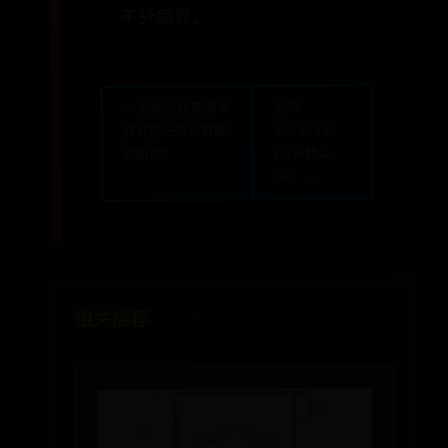
不分国界。
别克
← 伊朗队在美国世
EXCELLE-
界杯的三场比赛成
GT是什么
绩如何？
车？ →
相关推荐