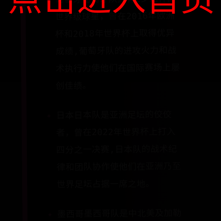
世界级球星，曾在2016年欧洲
杯和2018年世界杯上取得优异
成绩,葡萄牙队的进攻火力和战
术执行力使他们在国际赛场上屡
创佳绩。
日本日本队是亚洲足坛的佼佼
者，曾在2022年世界杯上打入
四分之一决赛,日本队的战术纪
律和团队协作使他们在亚洲乃至
世界足坛占据一席之地。
墨西哥墨西哥队是中北美及加勒