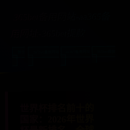
365bet备用网站-aa365备
用网址-365bet提款
365bet提款
aa365备用网址
365bet备用网站
首页
世界杯排名前十的
国家：2026年世界