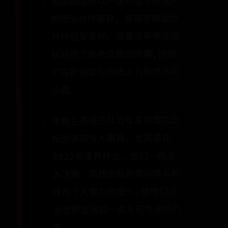
德国德国队以严谨的战术和强大
的团队协作著称，曾四次捧起世
界杯冠军奖杯，尽管近年来德国
队经历了新老交替的阵痛,但他
们在欧洲足坛的统治力依然不可
小觑。
英格兰英格兰队近年来在国际足
坛的表现令人瞩目，尤其是在
2022年世界杯上，他们一路杀
入决赛，英格兰队的青训体系和
球员个人能力的提升,使他们成
为世界足坛的一支不可忽视的力