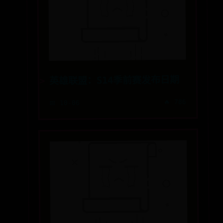
英雄联盟：S14季前赛发布日期
🔥 786
📅 10-06