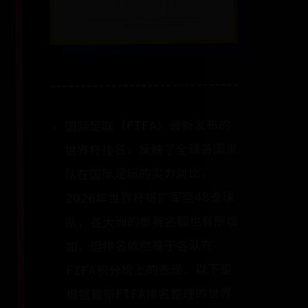
国际足联（FIFA）最新发布的
世界杯排名，反映了全球各国家
队在国际足坛的实力对比，
2026年世界杯将扩军至48支球
队，各大洲的参赛名额也有所增
加，但排名依然基于各队在
FIFA积分榜上的表现，以下是
根据最新FIFA排名整理的世界