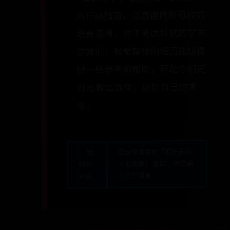
为行动指南，以感谢两所母校的
培养恩情。对于考虑科软的学弟
学妹们，我希望我的经历能够提
供一些参考和帮助，帮助你们更
好地做出选择，规划自己的未
来。
正妹漫畫家控「前任愛約
← 泡
人泡溫泉」 她認：我交過
制的
的只是噁男 →
意思