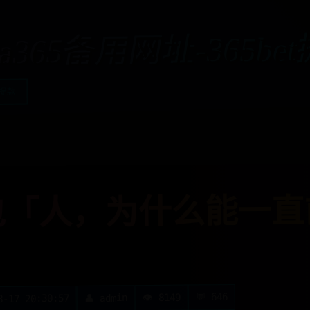
aa365备用网址-365be
t提款
包「人，为什么能一直
💬 646
👁️ 8149
👤 admin
8-17 20:30:57