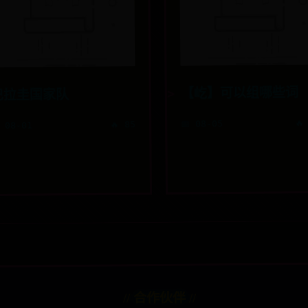
【屹】可以组哪些词
巴拉圭国家队
🔥
📅 08-05
🔥 85
 08-01
// 合作伙伴 //