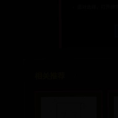
面对选择，打开微
相关推荐