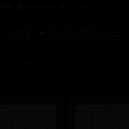
博钱包，或许就是迈向改变的第一步[k]。
《塞尔达传说：旷野之息》塞尔达特里多久刷新一次？ 
← 舰船图鉴