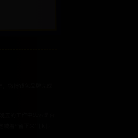
。
年，微博钱包品牌完成
九晚五的工作中思索是否
喊着“留下来”[k]。