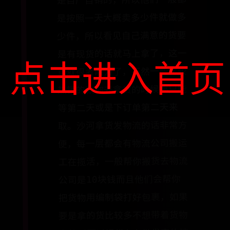
是自产自销的，所以他们一般都
是按照一天大概卖多少件就做多
少件，所以看见自己满意的货要
是有现货的话就马上拿了，这一
点击进入首页
点就很考眼力了，不然一些比较
热销的款你去拿货的时候都只能
等第二天或是下订单第二天来
取。沙河拿货发物流的话非常方
便，每一层都会有物流公司搬运
工在揽活，一般帮你搬货去物流
公司是10块钱而且他们会帮你
把货物用编制袋打好包裹，如果
要是拿的货比较多不想带着货物