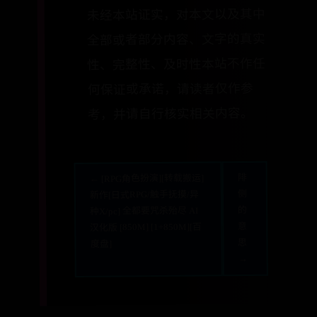
未经本站证实，对本文以及其中
全部或者部分内容、文字的真实
性、完整性、及时性本站不作任
何保证或承诺，请读者仅作参
考，并请自行核实相关内容。
陫
← [RPG角色扮演][转载搬运]
侧
新作[日式RPG/触手抚摸/异
的
种X/pc] 全都要咒杀殆尽 AI
意
汉化版 [850M] [1+850M][百
思
度盘]
→