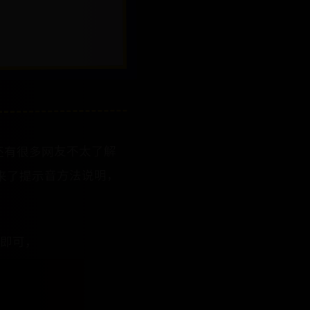
还有很多网友不太了解
来了提示音方法说明，
了即可，