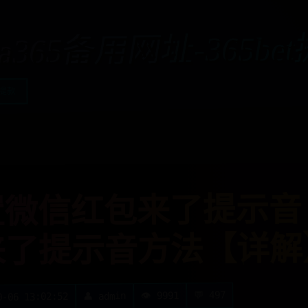
aa365备用网址-365be
t提款
微信红包来了提示音
来了提示音方法【详解
💬 497
👁️ 9991
👤 admin
0-06 13:02:52