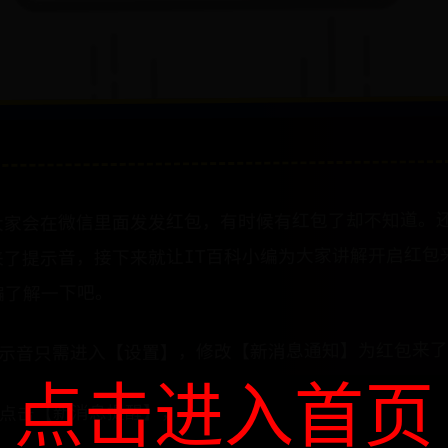
大家会在微信里面发发红包，有时候有红包了却不知道。
来了提示音，接下来就让IT百科小编为大家讲解开启红包
编了解一下吧。
提示音只需进入【设置】，修改【新消息通知】为红包来
点击进入首页
，点击【新消息提醒】，