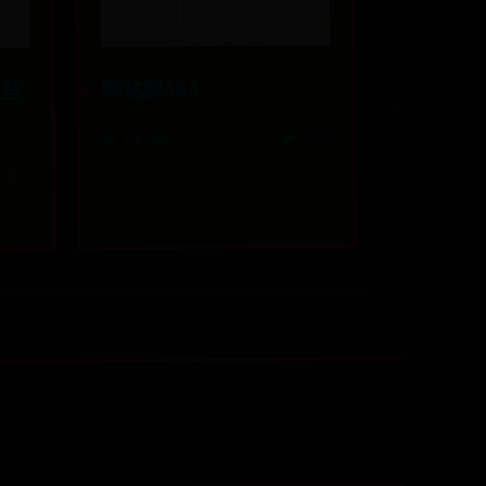
网站群404
这些
🔥 319
📅 01-02
 895