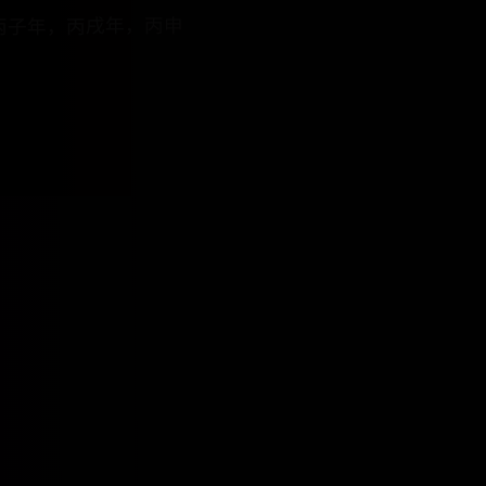
丙子年，丙戌年，丙申