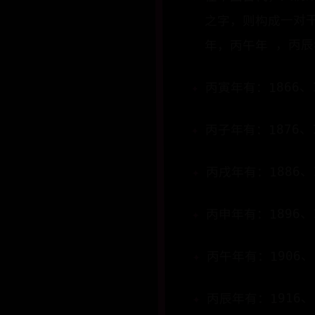
之字，则构成一对
年，丙午年 ，丙辰
丙寅年有：1866、1
丙子年有：1876、1
丙戌年有：1886、1
丙申年有：1896、1
丙午年有：1906、1
丙辰年有：1916、1