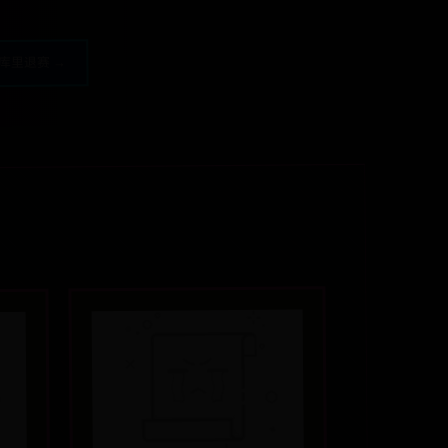
库里退赛 →