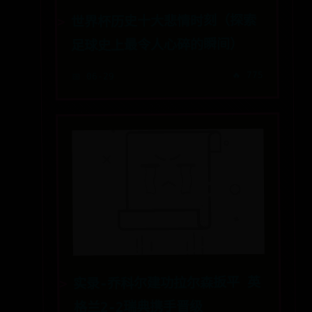
世界杯历史十大悲情时刻（探索
足球史上最令人心碎的瞬间）
🔥 775
📅 06-29
实录-乔科尔建功拉尔森扳平 英
格兰2-2瑞典携手晋级